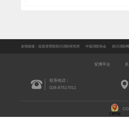
友情链接：
应急管理部四川消防研究所
中国消防协会
四川消防
安博平台
关
联系电话：
028-87517011
CO