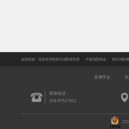
友情链接：
应急管理部四川消防研究所
中国消防协会
四川消防
安博平台
关
联系电话：
028-87517011
CO